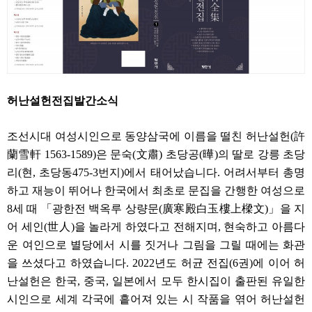
허난설헌전집발간소식
조선시대 여성시인으로 동양삼국에 이름을 떨친 허난설헌(許
蘭雪軒 1563-1589)은 문숙(文肅) 초당공(曄)의 딸로 강릉 초당
리(현, 초당동475-3번지)에서 태어났습니다. 어려서부터 총명
하고 재능이 뛰어나 한국에서 최초로 문집을 간행한 여성으로
8세 때 「광한전 백옥루 상량문(廣寒殿白玉樓上樑文)」을 지
어 세인(世人)을 놀라게 하였다고 전해지며, 현숙하고 아름다
운 여인으로 별당에서 시를 짓거나 그림을 그릴 때에는 화관
을 쓰셨다고 하였습니다. 2022년도 허균 전집(6권)에 이어 허
난설헌은 한국, 중국, 일본에서 모두 한시집이 출판된 유일한
시인으로 세계 각국에 흩어져 있는 시 작품을 엮어 허난설헌