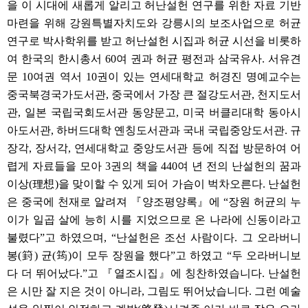
을 이 시대에 새롭게 알리고 허난설헌 연구를 위한 자료 기반
마련을 위해 강원특별자치도와 강릉시의 보조사업으로 허균
연구로 박사학위를 받고 허난설헌 시집과 허균 시선을 비롯하
여 한국의 한시총서 60여 권과 허균 평전과 삼국유사. 서유견
문 10여권 역서 10권이 있는 연세대학교 허경진 명예교수는
중국북경국가도서관, 중국에서 가장 큰 절강도서관, 천지도서
관, 일본 국립국회도서관 동양문고, 미국 버클리대학 동아시
아도서관, 하버드대학 옌칭도서관과 국내 국립중앙도서관. 규
장각, 장서각, 연세대학교 중앙도서관 등에 직접 방문하여 어
렵게 자료들을 모아 3권의 책을 440여 년 전의 난설헌의 꿈과
이상(理想)을 맞이할 수 있게 되어 가슴이 벅차오른다. 난설헌
은 중국에 천재로 알려져 『양조평양록』에 “장원 허균의 누
이가 일곱 살에 능히 시를 지었으므로 온 나라에 신동이라고
불렸다”고 하였으며, “난설헌은 조선 사람이다. 그 오라버니
봉(篈) 균(筠)이 모두 장원을 했다”고 하였고 “두 오라버니보
다 더 뛰어났다.”고 『열조시집』에 칭찬하였습니다. 난설헌
은 시만 잘 지은 것이 아니라, 그림도 뛰어났습니다. 그런 예술