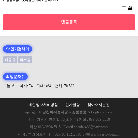
인기검색어
허동규
허세광
방문자수
오늘: 61 어제: 74 최대: 464 전체: 70,522
개인정보처리방침
인사말씀
찾아오시는길
Copyright ©
양천허씨승지공파강릉종중
All rights reserved.
강원 강릉시 연당길 70(초당동) 전화 : 033-653-6550
회장 010-9690-5915 , E-mail : heobk488@naver.com
제작 : 뿌리정보미디어 02)716-1521, 716-0790 www.yesjokbo.com