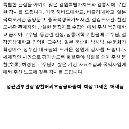
특별한 관심을 아끼지 않은 강원특별자치도와 강릉시에 무한
한 감사를 드립니다. 미국 하버드대학교, 버클리대학교, 일본
국회도서관 동양문고, 중국북경국가도서관, 절강도서관, 천진
도서관 관계자와 난설헌 문집자료 수집에 애써 주신 북경대학
교 금지아 교수님, 동관린 선생, 남통대학교 천금매 교수님, 절
강공상대학교 최영화 교수님, 일본 문순희 박사님, ㈜문화기
획정미소 정수진 대표님의 뜨거운 성원에 감사를 드립니다.
세계적인 시인으로 평가받도록 불철주야 심혈을 쏟아 주신 문
천(文泉) 허경진 교수님이 짧은 기간 자료수집과 국역사업에
애써 주신 노고에 깊은 감사를 드립니다.
성균관부관장 양천허씨초당공파종회 회장 11세손 허세광