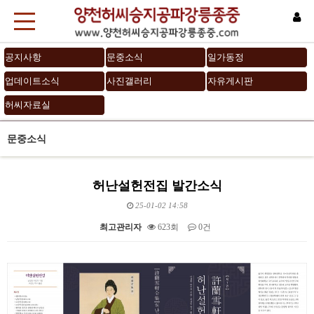
공지사항
문중소식
일가동정
업데이트소식
사진갤러리
자유게시판
허씨자료실
문중소식
허난설헌전집 발간소식
25-01-02 14:58
최고관리자
623회
0건
본문