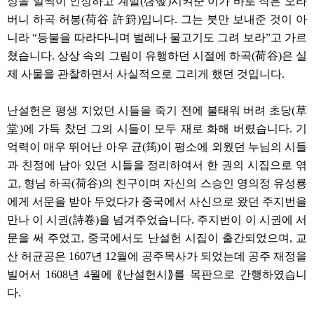
성을 일찍이 인정하고 계발(啓發)시켜준 이가 바로 작은 오라
버니 하곡 허봉(荷谷 許篈)입니다. 그는 붓만 보내준 것이 아
니라 “등불을 따라다니며 벌레나 물고기도 그려 보라”고 가르
쳤습니다. 상상 속의 그림이 유행하던 시절에 하곡(荷谷)은 실
제 사물을 관찰하면서 사실적으로 그리게 했던 것입니다.
난설헌은 평생 지었던 시들을 죽기 전에 불태워 버려 초당(草
堂)에 가득 찼던 그의 시들이 모두 재로 화해 버렸습니다. 기
억력이 매우 뛰어난 아우 균(筠)이 평소에 외웠던 누님의 시들
과 친정에 남아 있던 시들을 정리하여서 한 권의 시집으로 엮
고, 형님 하곡(荷谷)의 친구이며 자신의 스승인 영의정 유성룡
에게 서문을 받아 두었다가 중국에서 사신으로 왔던 주지번을
만나 이 시권(詩卷)을 넘겨주었습니다. 주지번이 이 시권에 서
문을 써 주었고, 중국에서도 난설헌 시집이 출간되었으며, 교
산 허균공은 1607년 12월에 공주목사가 되었는데 공주 재정을
빌어서 1608년 4월에 ⟪난설헌시⟫를 목판으로 간행하였습니
다.