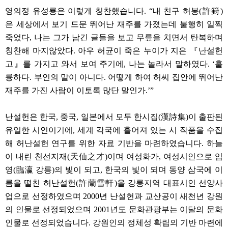
영의정 유성룡은 이렇게 칭찬했습니다. “내 친구 허봉(許篈)
은 세상에서 보기 드문 뛰어난 재주를 가졌는데 불행히 일찍
죽었다, 나는 그가 남긴 글들을 보고 무릎을 치면서 탄복하며
칭찬해 마지않았다. 아우 허균이 죽은 누이가 지은 『난설헌
고』를 가지고 와서 보여 주기에, 나는 놀라서 말하였다. ‘훌
륭하다. 부인의 말이 아니다. 어떻게 하여 허씨 집안에 뛰어난
재주를 가진 사람이 이토록 많단 말인가.’”
난설헌은 한국, 중국, 일본에서 모두 한시집(漢詩集)이 출판된
유일한 시인이기에, 세계 각국에 흩어져 있는 시 작품을 수집
해 허난설헌 연구를 위한 자료 기반을 마련하였습니다. 하늘
이 내린 천선지재(天仙之才)이며 여성화가, 여성시인으로 임
영(臨瀛 강릉)의 빛이 되고, 한국의 빛이 되며 동양 삼국에 이
름을 떨친 허난설헌(許蘭雪軒)을 강릉지역 대표시인 선양사
업으로 선정하였으며 2000년 난설헌과 교산공이 새천년 강원
의 인물로 선정되었으며 2001년도 문화관광부는 이달의 문화
인물로 선정되었습니다. 강원인의 정체성 확립의 기반 마련에